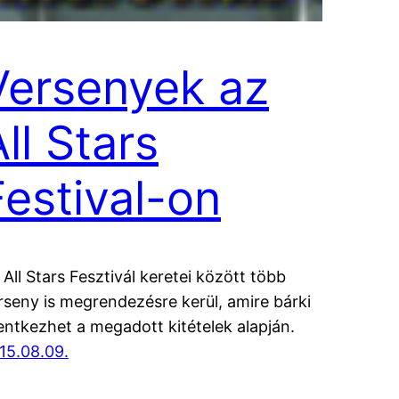
Versenyek az
ll Stars
Festival-on
 All Stars Fesztivál keretei között több
rseny is megrendezésre kerül, amire bárki
lentkezhet a megadott kitételek alapján.
15.08.09.