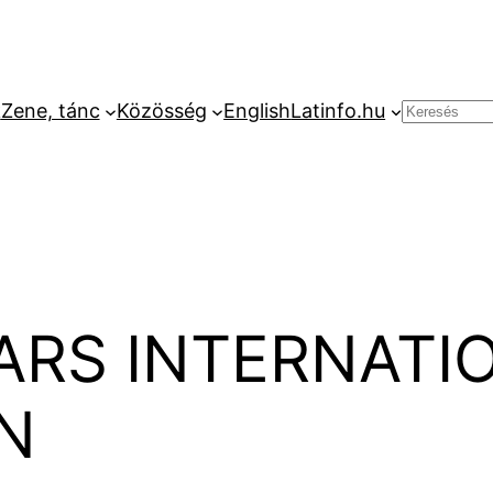
k
Zene, tánc
Közösség
English
Latinfo.hu
Keresés
ARS INTERNATI
N