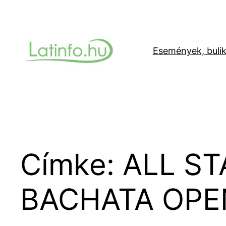
Ugrás
a
tartalomhoz
Események, buli
Címke:
ALL ST
BACHATA OPE