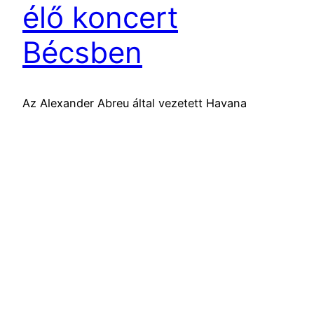
élő koncert
Bécsben
Az Alexander Abreu által vezetett Havana
D’Primera zenekar a szomszédos Bécsben
koncertezik 2015. november 5-én, csütörtökön
este. Kivételes lehetőség, a kubai zenei színtér
legjelentősebb művészeit láthatjuk, hallhatjuk
élőben.
2015.11.02.