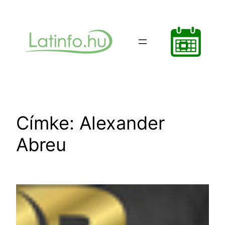
Ugrás
a
tartalomhoz
Címke:
Alexander
Abreu