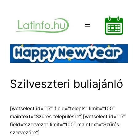
Ugrás
a
tartalomhoz
Szilveszteri buliajánló
[wctselect id=”17″ field=”telepls” limit=”100″
maintext=”Szűrés településre”][wctselect id=”17″
field=”szervezo” limit=”100″ maintext=”Szűrés
szervezőre”]