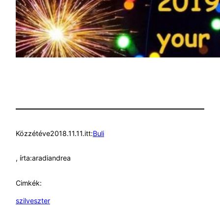
Közzétéve
2018.11.11.
itt:
Buli
, írta:
aradiandrea
Cimkék:
szilveszter