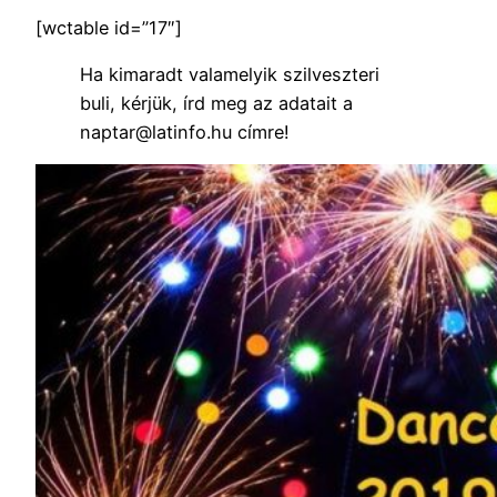
[wctable id=”17″]
Ha kimaradt valamelyik szilveszteri
buli, kérjük, írd meg az adatait a
naptar@latinfo.hu címre!