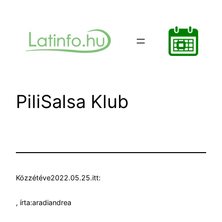
Ugrás
a
tartalomhoz
PiliSalsa Klub
Közzétéve
2022.05.25.
itt:
, írta:
aradiandrea