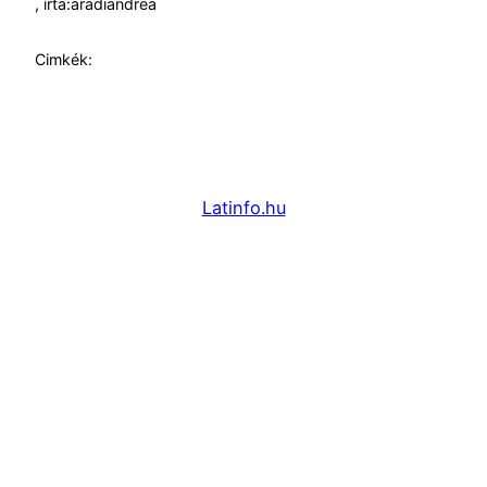
, írta:
aradiandrea
Cimkék:
Latinfo.hu