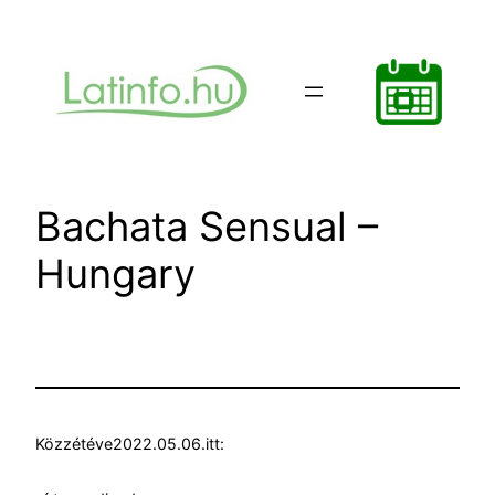
Ugrás
a
tartalomhoz
Bachata Sensual –
Hungary
Közzétéve
2022.05.06.
itt: