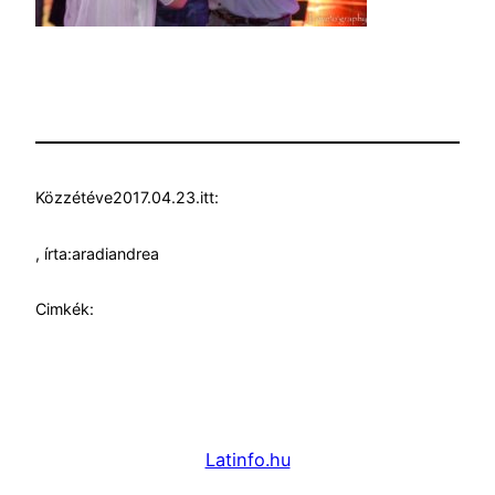
Közzétéve
2017.04.23.
itt:
, írta:
aradiandrea
Cimkék:
Latinfo.hu