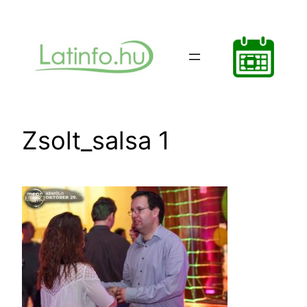
Ugrás
a
tartalomhoz
Zsolt_salsa 1