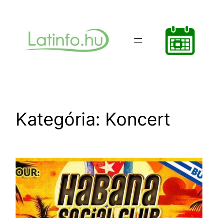
Ugrás
a
tartalomhoz
Kategória:
Koncert