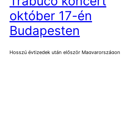
Trabuco koncert
október 17-én
Budapesten
Hosszú évtizedek után először Magyarországon
Kuba egyik legnépszerűbb és legtáncolhatóbb
zenéjéről ismert salsa együttese.
2018.06.11.