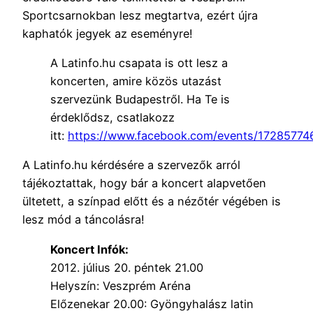
Sportcsarnokban lesz megtartva, ezért újra
kaphatók jegyek az eseményre!
A Latinfo.hu csapata is ott lesz a
koncerten, amire közös utazást
szervezünk Budapestről. Ha Te is
érdeklődsz, csatlakozz
itt:
https://www.facebook.com/events/17285774
A Latinfo.hu kérdésére a szervezők arról
tájékoztattak, hogy bár a koncert alapvetően
ültetett, a színpad előtt és a nézőtér végében is
lesz mód a táncolásra!
Koncert Infók:
2012. július 20. péntek 21.00
Helyszín: Veszprém Aréna
Előzenekar 20.00: Gyöngyhalász latin