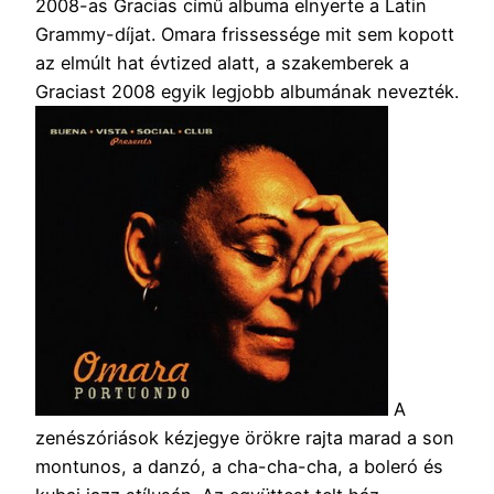
2008-as Gracias című albuma elnyerte a Latin
Grammy-díjat. Omara frissessége mit sem kopott
az elmúlt hat évtized alatt, a szakemberek a
Graciast 2008 egyik legjobb albumának nevezték.
A
zenészóriások kézjegye örökre rajta marad a son
montunos, a danzó, a cha-cha-cha, a boleró és