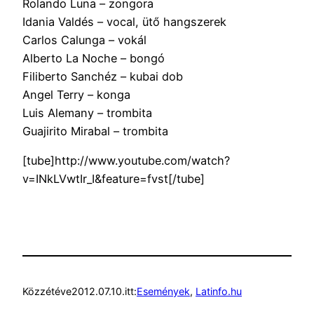
Rolando Luna – zongora
Idania Valdés – vocal, ütő hangszerek
Carlos Calunga – vokál
Alberto La Noche – bongó
Filiberto Sanchéz – kubai dob
Angel Terry – konga
Luis Alemany – trombita
Guajirito Mirabal – trombita
[tube]http://www.youtube.com/watch?
v=INkLVwtIr_I&feature=fvst[/tube]
Közzétéve
2012.07.10.
itt:
Események
, 
Latinfo.hu