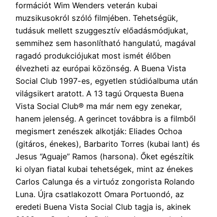
formációt Wim Wenders veterán kubai
muzsikusokról szóló filmjében. Tehetségük,
tudásuk mellett szuggesztív előadásmódjukat,
semmihez sem hasonlítható hangulatú, magával
ragadó produkciójukat most ismét élőben
élvezheti az európai közönség. A Buena Vista
Social Club 1997-es, egyetlen stúdióalbuma után
világsikert aratott. A 13 tagú Orquesta Buena
Vista Social Club® ma már nem egy zenekar,
hanem jelenség. A gerincet továbbra is a filmből
megismert zenészek alkotják: Eliades Ochoa
(gitáros, énekes), Barbarito Torres (kubai lant) és
Jesus “Aguaje” Ramos (harsona). Őket egészítik
ki olyan fiatal kubai tehetségek, mint az énekes
Carlos Calunga és a virtuóz zongorista Rolando
Luna. Újra csatlakozott Omara Portuondó, az
eredeti Buena Vista Social Club tagja is, akinek