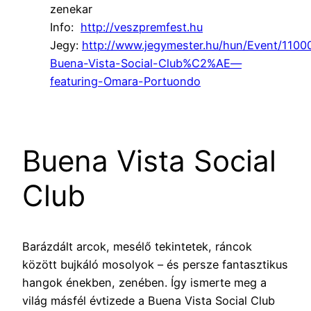
zenekar
Info:
http://veszpremfest.hu
Jegy:
http://www.jegymester.hu/hun/Event/1100
Buena-Vista-Social-Club%C2%AE—
featuring-Omara-Portuondo
Buena Vista Social
Club
Barázdált arcok, mesélő tekintetek, ráncok
között bujkáló mosolyok – és persze fantasztikus
hangok énekben, zenében. Így ismerte meg a
világ másfél évtizede a Buena Vista Social Club