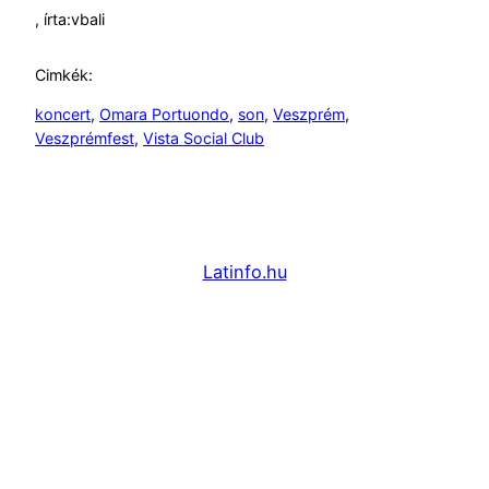
, írta:
vbali
Cimkék:
koncert
, 
Omara Portuondo
, 
son
, 
Veszprém
, 
Veszprémfest
, 
Vista Social Club
Latinfo.hu