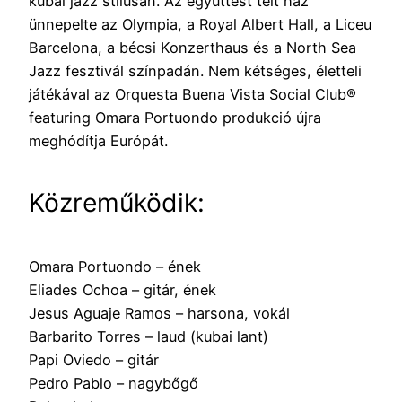
kubai jazz stílusán. Az együttest telt ház
ünnepelte az Olympia, a Royal Albert Hall, a Liceu
Barcelona, a bécsi Konzerthaus és a North Sea
Jazz fesztivál színpadán. Nem kétséges, életteli
játékával az Orquesta Buena Vista Social Club®
featuring Omara Portuondo produkció újra
meghódítja Európát.
Közreműködik:
Omara Portuondo – ének
Eliades Ochoa – gitár, ének
Jesus Aguaje Ramos – harsona, vokál
Barbarito Torres – laud (kubai lant)
Papi Oviedo – gitár
Pedro Pablo – nagybőgő