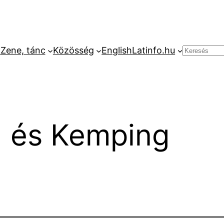
k
Zene, tánc
Közösség
English
Latinfo.hu
Keresés
d és Kemping