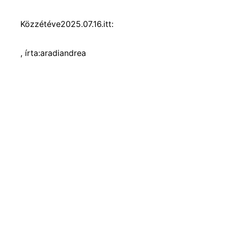
Közzétéve
2025.07.16.
itt:
, írta:
aradiandrea