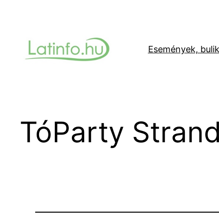
Ugrás
a
tartalomhoz
Események, buli
TóParty Stran