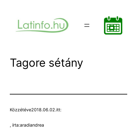
Ugrás
a
tartalomhoz
Tagore sétány
Közzétéve
2018.06.02.
itt:
, írta:
aradiandrea