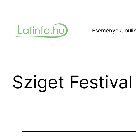
Ugrás
a
tartalomhoz
Események, buli
Sziget Festival 