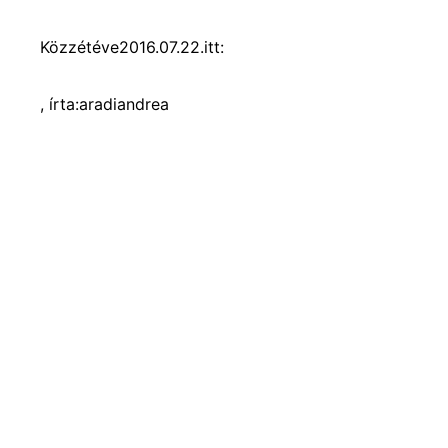
Közzétéve
2016.07.22.
itt:
, írta:
aradiandrea