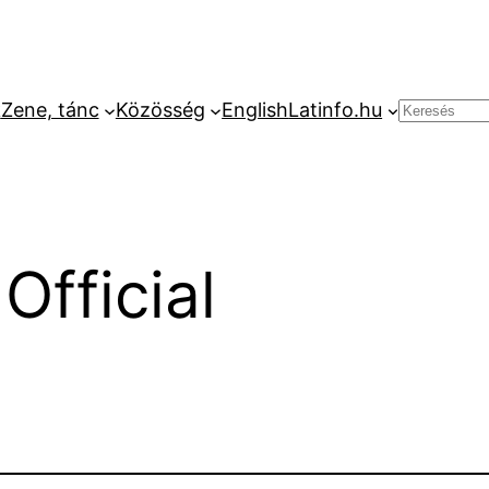
k
Zene, tánc
Közösség
English
Latinfo.hu
Keresés
Official