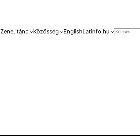
k
Zene, tánc
Közösség
English
Latinfo.hu
Keresés