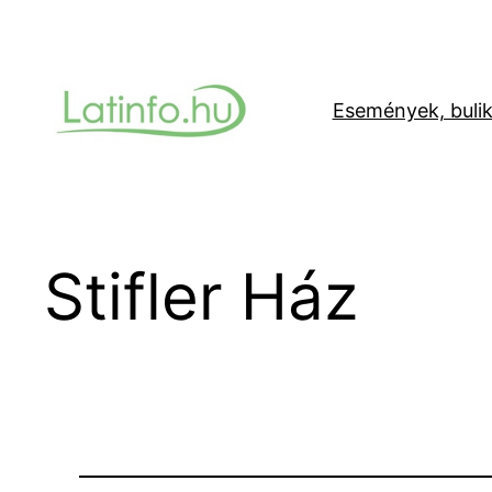
Ugrás
a
tartalomhoz
Események, buli
Stifler Ház