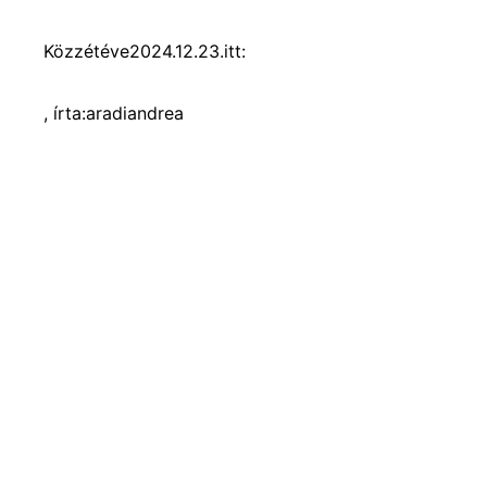
Közzétéve
2024.12.23.
itt:
, írta:
aradiandrea