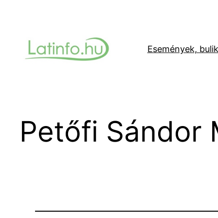
Ugrás
a
tartalomhoz
Események, buli
Petőfi Sándor