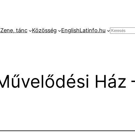
k
Zene, tánc
Közösség
English
Latinfo.hu
Keresés
 Művelődési Ház