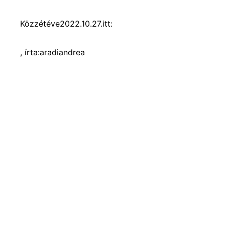
Közzétéve
2022.10.27.
itt:
, írta:
aradiandrea