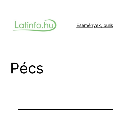
Ugrás
a
tartalomhoz
Események, buli
Pécs