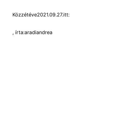
Közzétéve
2021.09.27.
itt:
, írta:
aradiandrea