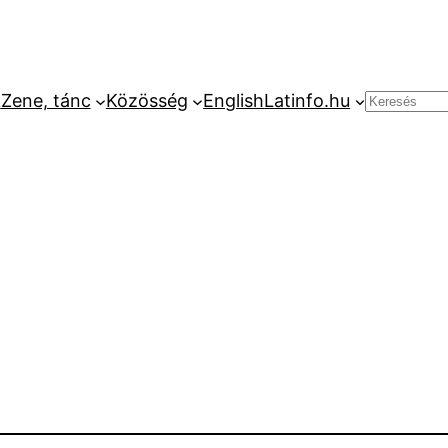
k
Zene, tánc
Közösség
English
Latinfo.hu
Keresés