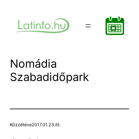
Ugrás
a
tartalomhoz
Nomádia
Szabadidőpark
Közzétéve
2017.01.23.
itt: