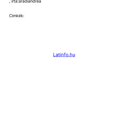
, írta:
aradiandrea
Cimkék:
Latinfo.hu