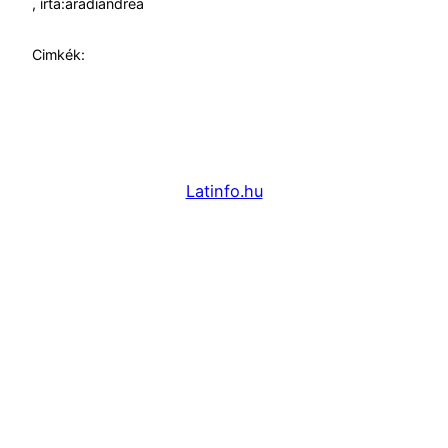
, írta:
aradiandrea
Cimkék:
Latinfo.hu