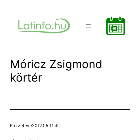
Ugrás
a
tartalomhoz
Móricz Zsigmond
körtér
Közzétéve
2017.05.11.
itt: