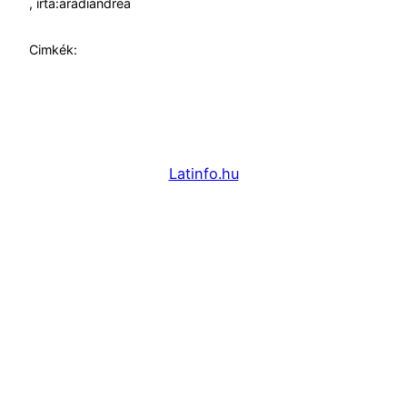
, írta:
aradiandrea
Cimkék:
Latinfo.hu