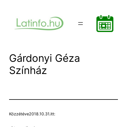
Ugrás
a
tartalomhoz
Gárdonyi Géza
Színház
Közzétéve
2018.10.31.
itt: