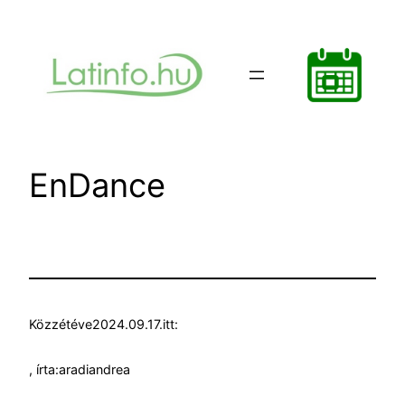
Ugrás
a
tartalomhoz
EnDance
Közzétéve
2024.09.17.
itt:
, írta:
aradiandrea