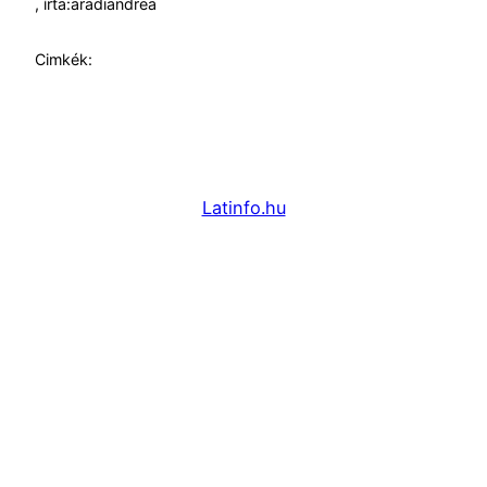
, írta:
aradiandrea
Cimkék:
Latinfo.hu