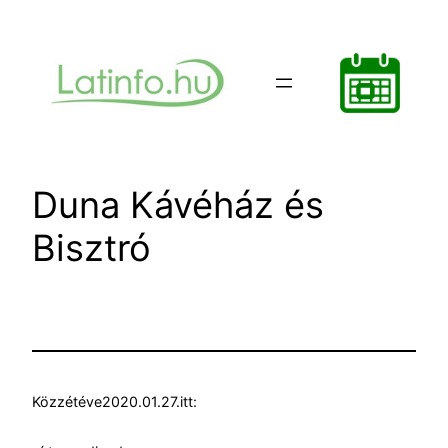
Ugrás
a
tartalomhoz
Duna Kávéház és
Bisztró
Közzétéve
2020.01.27.
itt: