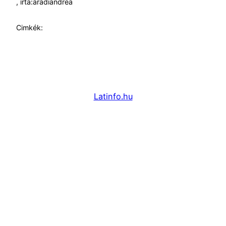
, írta:
aradiandrea
Cimkék:
Latinfo.hu