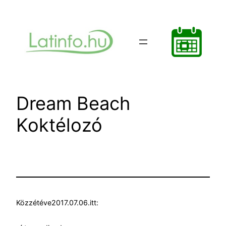
Ugrás
a
tartalomhoz
Dream Beach
Koktélozó
Közzétéve
2017.07.06.
itt: