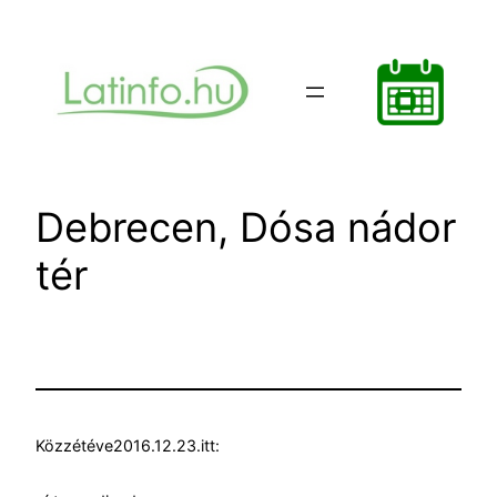
Ugrás
a
tartalomhoz
Debrecen, Dósa nádor
tér
Közzétéve
2016.12.23.
itt: