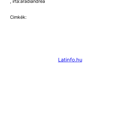
, írta:
aradiandrea
Cimkék:
Latinfo.hu