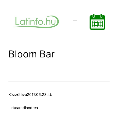
Ugrás
a
tartalomhoz
Bloom Bar
Közzétéve
2017.06.28.
itt:
, írta:
aradiandrea