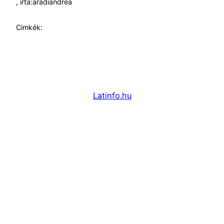
, írta:
aradiandrea
Cimkék:
Latinfo.hu