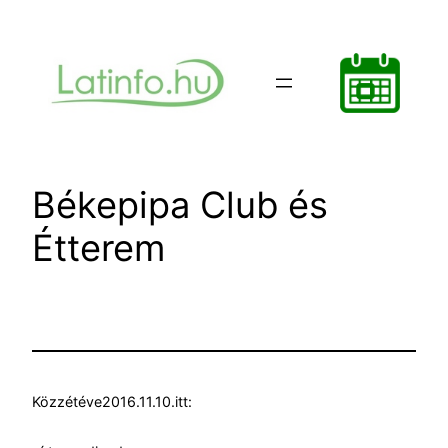
Ugrás
a
tartalomhoz
Békepipa Club és
Étterem
Közzétéve
2016.11.10.
itt: