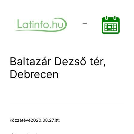
Ugrás
a
tartalomhoz
Baltazár Dezső tér,
Debrecen
Közzétéve
2020.08.27.
itt: