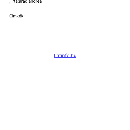
, írta:
aradiandrea
Cimkék:
Latinfo.hu