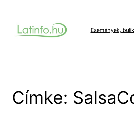
Ugrás
a
tartalomhoz
Események, buli
Címke:
SalsaC