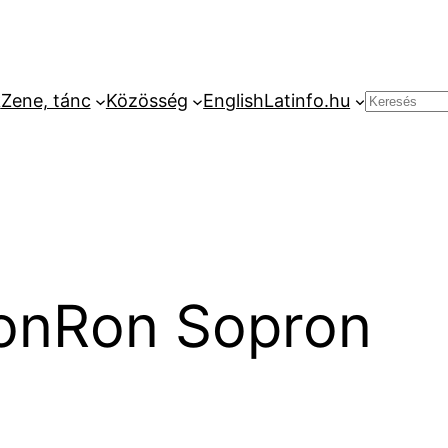
k
Zene, tánc
Közösség
English
Latinfo.hu
Keresés
onRon Sopron