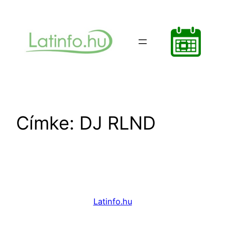
Ugrás
a
tartalomhoz
Címke:
DJ RLND
Latinfo.hu