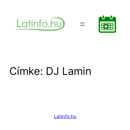
Ugrás
a
tartalomhoz
Címke:
DJ Lamin
Latinfo.hu