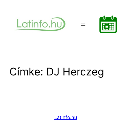
Ugrás
a
tartalomhoz
Címke:
DJ Herczeg
Latinfo.hu