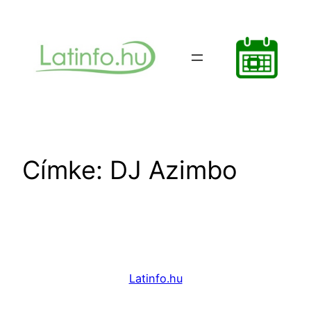
Ugrás
a
tartalomhoz
Címke:
DJ Azimbo
Latinfo.hu