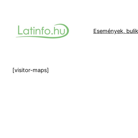
Ugrás
a
tartalomhoz
Események, buli
[visitor-maps]