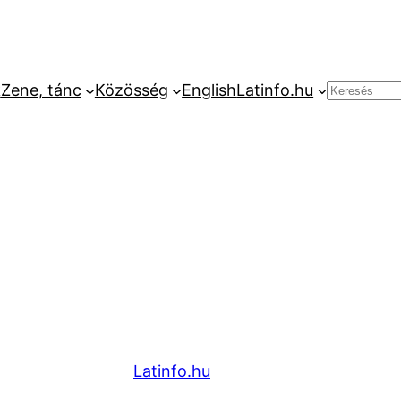
k
Zene, tánc
Közösség
English
Latinfo.hu
Keresés
Latinfo.hu