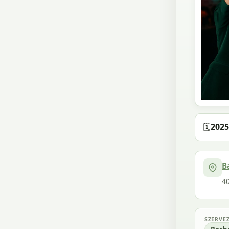
🗓️
2025
B
4
SZERVE