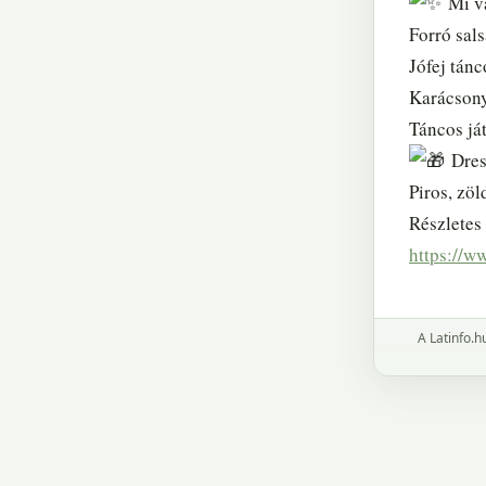
Mi vá
Forró sal
Jófej tán
Karácsony
Táncos ját
Dress
Piros, zöl
Részletes
https://
A Latinfo.h