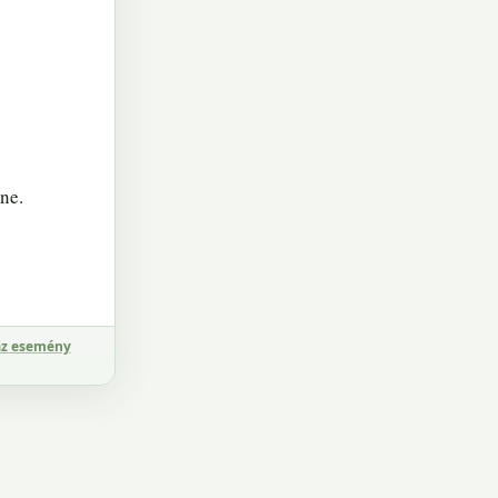
nne.
az esemény