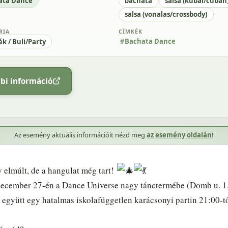
ata Dance
bachata
salsa (kubai/cuban
salsa (vonalas/crossbody)
RIA
CÍMKÉK
Bachata Dance
ék / Buli/Party
bi információ
Az esemény aktuális információit nézd meg
az esemény oldalán
!
 elmúlt, de a hangulat még tart!
december 27-én a Dance Universe nagy tánctermébe (Domb u. 1.
 együtt egy hatalmas iskolafüggetlen karácsonyi partin 21:00-t