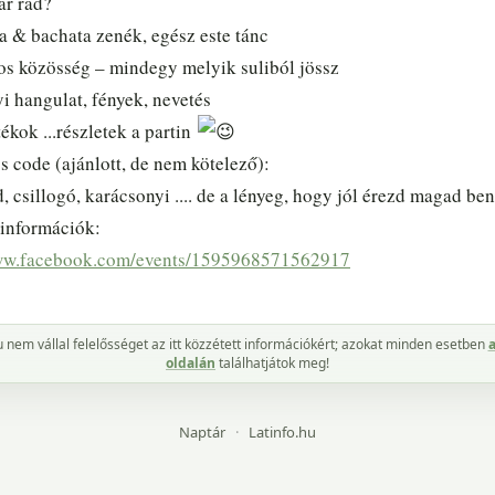
r rád?
sa & bachata zenék, egész este tánc
cos közösség – mindegy melyik suliból jössz
i hangulat, fények, nevetés
ékok ...részletek a partin
 code (ajánlott, de nem kötelező):
d, csillogó, karácsonyi .... de a lényeg, hogy jól érezd magad be
 információk:
www.facebook.com/events/1595968571562917
u nem vállal felelősséget az itt közzétett információkért; azokat minden esetben
oldalán
találhatjátok meg!
Naptár
·
Latinfo.hu