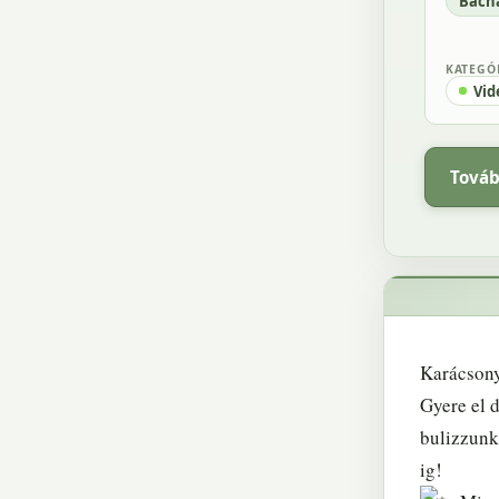
Bach
KATEGÓ
Vid
Továb
Karácsony
Gyere el 
bulizzunk
ig!