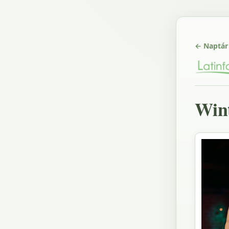
← Naptár
Wint