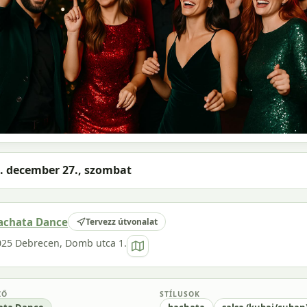
. december 27., szombat
achata Dance
Tervezz útvonalat
025 Debrecen, Domb utca 1.
ZŐ
STÍLUSOK