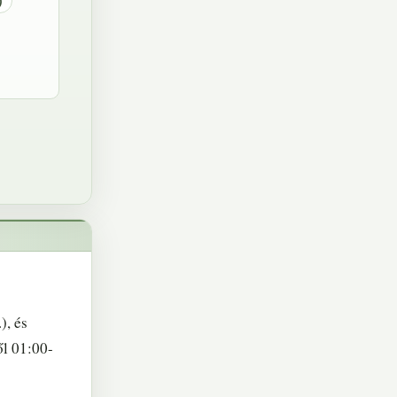
)
), és
ől 01:00-