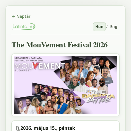
← Naptár
Hun
/
Eng
The MouVement Festival 2026
🗓️
2026. május 15., péntek