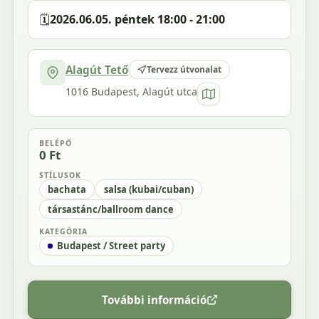
🗓️
2026.06.05. péntek 18:00 - 21:00
Alagút Tető
Tervezz útvonalat
1016 Budapest, Alagút utca
BELÉPŐ
0 Ft
STÍLUSOK
bachata
salsa (kubai/cuban)
társastánc/ballroom dance
KATEGÓRIA
Budapest / Street party
További információ