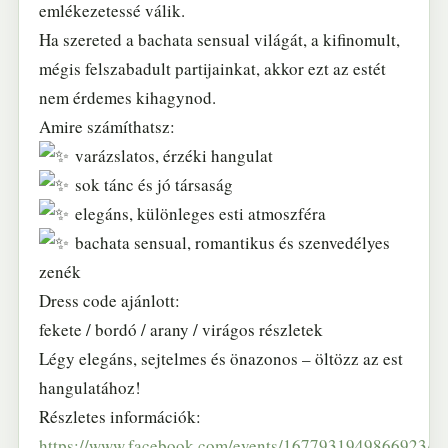
emlékezetessé válik.
Ha szereted a bachata sensual világát, a kifinomult,
mégis felszabadult partijainkat, akkor ezt az estét
nem érdemes kihagynod.
Amire számíthatsz:
varázslatos, érzéki hangulat
sok tánc és jó társaság
elegáns, különleges esti atmoszféra
bachata sensual, romantikus és szenvedélyes
zenék
Dress code ajánlott:
fekete / bordó / arany / virágos részletek
Légy elegáns, sejtelmes és önazonos – öltözz az est
hangulatához!
Részletes információk:
https://www.facebook.com/events/1677931949866923/