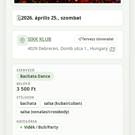
🗓️
2026. április 25., szombat
SIKK KLUB
Tervezz útvonalat
4029 Debrecen, Domb utca 1., Hungary
SZERVEZŐ
Bachata Dance
BELÉPŐ
3 500 Ft
STÍLUSOK
bachata
salsa (kubai/cuban)
salsa (vonalas/crossbody)
KATEGÓRIA
Vidék / Buli/Party