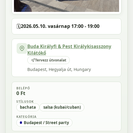
🗓️
2026.05.10. vasárnap 17:00 - 19:00
Buda Királyfi & Pest Királykisasszony
Kilátókő
Tervezz útvonalat
Budapest, Hegyalja út, Hungary
BELÉPŐ
0 Ft
STÍLUSOK
bachata
salsa (kubai/cuban)
KATEGÓRIA
Budapest / Street party