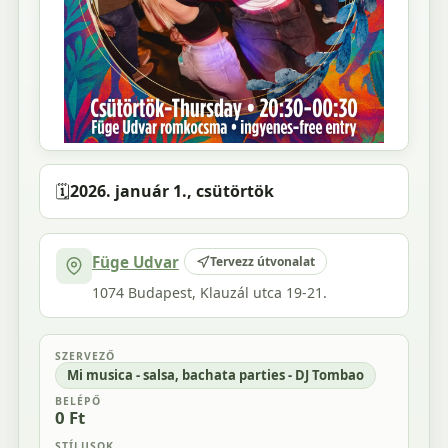
🗓️
2026. január 1., csütörtök
Füge Udvar
Tervezz útvonalat
1074 Budapest, Klauzál utca 19-21.
SZERVEZŐ
Mi musica - salsa, bachata parties - DJ Tombao
BELÉPŐ
0 Ft
STÍLUSOK