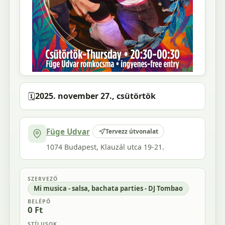
🗓️
2025. november 27., csütörtök
Füge Udvar
Tervezz útvonalat
1074 Budapest, Klauzál utca 19-21.
SZERVEZŐ
Mi musica - salsa, bachata parties - DJ Tombao
BELÉPŐ
0 Ft
STÍLUSOK