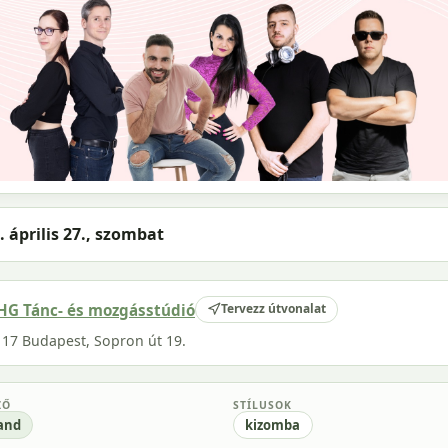
. április 27., szombat
HG Tánc- és mozgásstúdió
Tervezz útvonalat
117 Budapest, Sopron út 19.
ZŐ
STÍLUSOK
and
kizomba