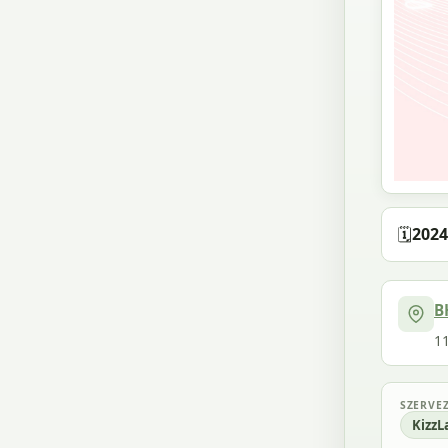
🗓️
2024
B
1
SZERVE
KizzL