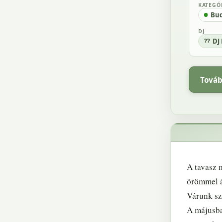
KATEGÓ
Bud
DJ
DJ
Továb
A tavasz 
örömmel á
Várunk sz
A májusba