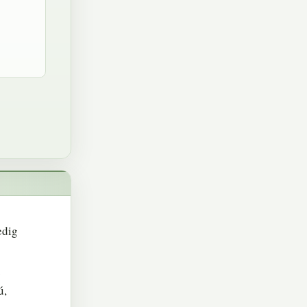
edig
.
ú,