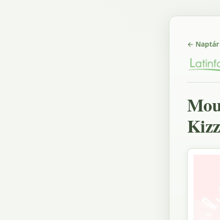
← Naptár
Mou
Kizz