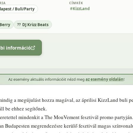
RIA
CÍMKÉK
KizzLand
apest / Buli/Party
 Berry
DJ Krizz Beats
bi információ
Az esemény aktuális információit nézd meg
az esemény oldalán
!
mindig a megújulást hozza magával, az áprilisi KizzLand buli p
ll be ehhez segítőnek.
eretettel mindenkit a The MouVement fesztivál promo partyján
n Budapesten megrendezésre kerülő fesztivál magas színvonal