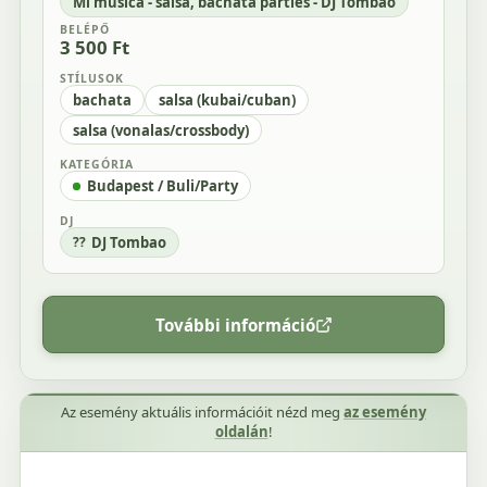
Mi musica - salsa, bachata parties - DJ Tombao
BELÉPŐ
3 500 Ft
STÍLUSOK
bachata
salsa (kubai/cuban)
salsa (vonalas/crossbody)
KATEGÓRIA
Budapest / Buli/Party
DJ
DJ Tombao
További információ
Az esemény aktuális információit nézd meg
az esemény
oldalán
!