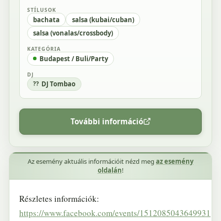
STÍLUSOK
bachata
salsa (kubai/cuban)
salsa (vonalas/crossbody)
KATEGÓRIA
Budapest / Buli/Party
DJ
DJ Tombao
További információ
Az esemény aktuális információit nézd meg
az esemény
oldalán
!
Részletes információk:
https://www.facebook.com/events/1512085043649931