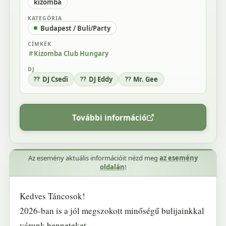
kizomba
KATEGÓRIA
Budapest / Buli/Party
CÍMKÉK
Kizomba Club Hungary
DJ
DJ Csedi
DJ Eddy
Mr. Gee
További információ
Az esemény aktuális információit nézd meg
az esemény
oldalán
!
Kedves Táncosok!
2026-ban is a jól megszokott minőségű bulijainkkal
várunk benneteket.