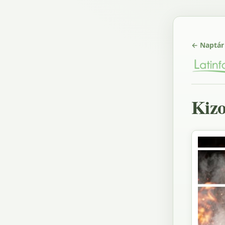
← Naptár
Kizo