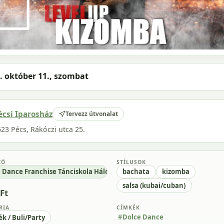
. október 11., szombat
écsi Iparosház
Tervezz útvonalat
23 Pécs, Rákóczi utca 25.
ZŐ
STÍLUSOK
 Dance Franchise Tánciskola Hálózat
bachata
kizomba
salsa (kubai/cuban)
Ft
RIA
CÍMKÉK
Dolce Dance
ék / Buli/Party