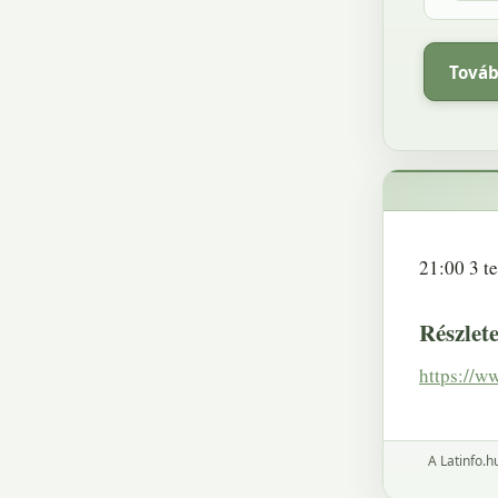
Továb
21:00 3 t
Részlet
https://
A Latinfo.h