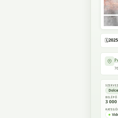
🗓️
2025
P
76
SZERVE
Dolce
BELÉPŐ
3 000 
KATEGÓ
Vid