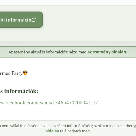
bi információ
Az esemény aktuális információit nézd meg
az esemény oldalán
!
ermes Party
es információk:
www.facebook.com/events/1346547070804511/
u nem vállal felelősséget az itt közzétett információkért; azokat minden esetben
oldalán
találhatjátok meg!