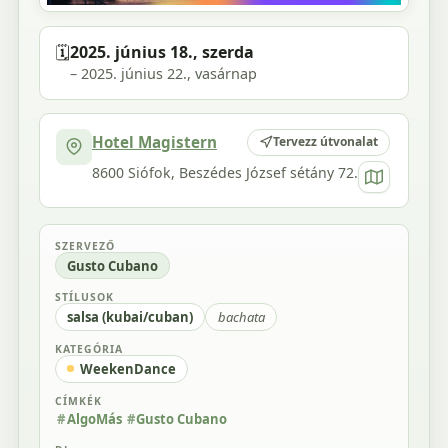
🗓️
2025. június 18., szerda
– 2025. június 22., vasárnap
Hotel Magistern
Tervezz útvonalat
8600 Siófok, Beszédes József sétány 72.
SZERVEZŐ
Gusto Cubano
STÍLUSOK
salsa (kubai/cuban)
bachata
KATEGÓRIA
WeekenDance
CÍMKÉK
AlgoMás
Gusto Cubano