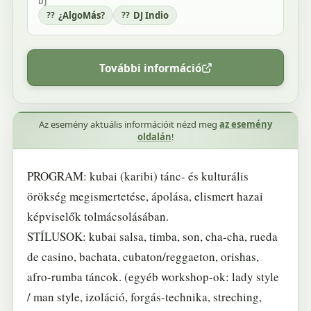
DJ
¿AlgoMás?
DJ Indio
További információ
Az esemény aktuális információit nézd meg
az esemény
oldalán
!
PROGRAM: kubai (karibi) tánc- és kulturális
örökség megismertetése, ápolása, elismert hazai
képviselők tolmácsolásában.
STÍLUSOK: kubai salsa, timba, son, cha-cha, rueda
de casino, bachata, cubaton/reggaeton, orishas,
afro-rumba táncok. (egyéb workshop-ok: lady style
/ man style, izoláció, forgás-technika, streching,