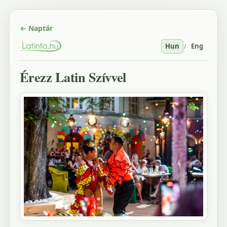
← Naptár
Hun
/
Eng
Érezz Latin Szívvel