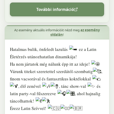
További információ
Az esemény aktuális információit nézd meg
az esemény
oldalán
!
Hatalmas bulik, önfeledt lazulás
ez a Latin
Életérzés utánozhatatlan dinamikája!
Ha nem jártatok még nálunk épp itt az ideje!
Várunk titeket szeretettel szerdától-szombatig
,
finom vacsorával és fantasztikus koktélokkal
, élő zenével
, tánc show-val
és
latin party-val fűszerezve
, ahol hajnalig
táncolhattok!
Érezz Latin Szívvel!