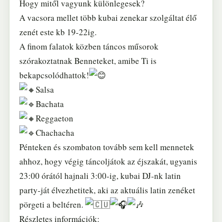
Hogy mitől vagyunk különlegesek?
A vacsora mellet több kubai zenekar szolgáltat élő
zenét este kb 19-22ig.
A finom falatok közben táncos műsorok
szórakoztatnak Benneteket, amibe Ti is
bekapcsolódhattok!
Salsa
Bachata
Reggaeton
Chachacha
Pénteken és szombaton tovább sem kell mennetek
ahhoz, hogy végig táncoljátok az éjszakát, ugyanis
23:00 órától hajnali 3:00-ig, kubai DJ-nk latin
party-ját élvezhetitek, aki az aktuális latin zenéket
pörgeti a beltéren.
Részletes információk: