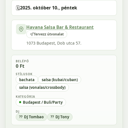
🗓️
2025. október 10., péntek
Havana Salsa Bar & Restaurant
Tervezz útvonalat
1073 Budapest, Dob utca 57.
BELÉPŐ
0 Ft
STÍLUSOK
bachata
salsa (kubai/cuban)
salsa (vonalas/crossbody)
KATEGÓRIA
Budapest / Buli/Party
DJ
DJ Tombao
DJ Tony