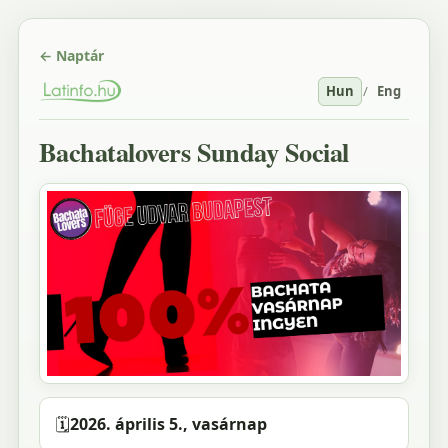
← Naptár
Hun
/
Eng
Bachatalovers Sunday Social
🗓️
2026. április 5., vasárnap