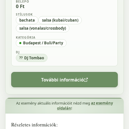
BELÉPŐ
0 Ft
STÍLUSOK
bachata
salsa (kubai/cuban)
salsa (vonalas/crossbody)
KATEGÓRIA
Budapest / Buli/Party
DJ
DJ Tombao
További információ
Az esemény aktuális információit nézd meg
az esemény
oldalán
!
Részletes információk: