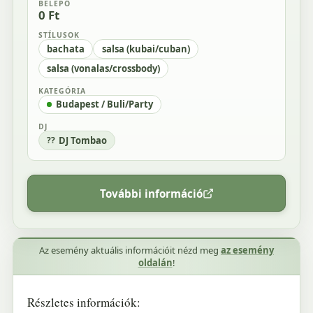
BELÉPŐ
0 Ft
STÍLUSOK
bachata
salsa (kubai/cuban)
salsa (vonalas/crossbody)
KATEGÓRIA
Budapest / Buli/Party
DJ
DJ Tombao
További információ
Az esemény aktuális információit nézd meg
az esemény
oldalán
!
Részletes információk: