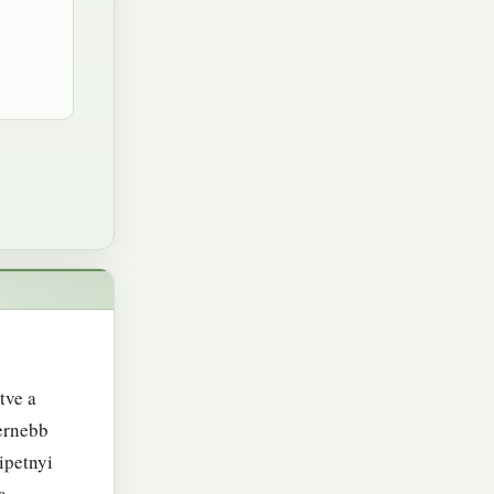
tve a
dernebb
ipetnyi
a