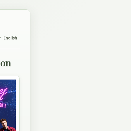
/
English
ion