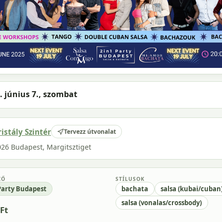
. június 7., szombat
ristály Szintér
Tervezz útvonalat
026 Budapest, Margitsztiget
ZŐ
STÍLUSOK
Party Budapest
bachata
salsa (kubai/cuban
salsa (vonalas/crossbody)
Ft