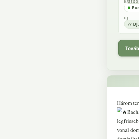
KATEGÓ
Bud
DJ
DJ
Továb
Három ter
Bach
legfrisse
vonal dom
dominikai