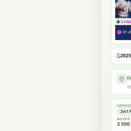
🗓️
2025
K
1
SZERVE
2in1 
BELÉPŐ
3 500 