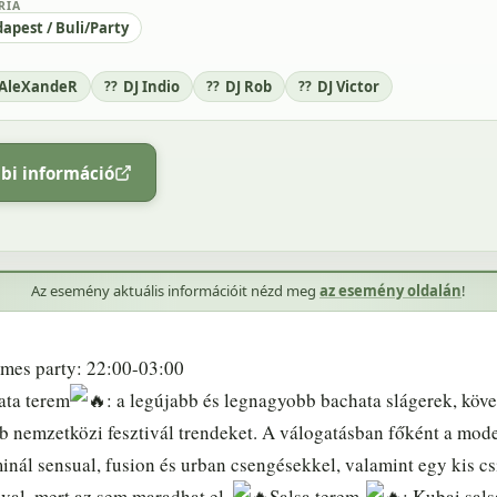
RIA
apest / Buli/Party
 AleXandeR
DJ Indio
DJ Rob
DJ Victor
bi információ
Az esemény aktuális információit nézd meg
az esemény oldalán
!
mes party: 22:00-03:00
ata terem
: a legújabb és legnagyobb bachata slágerek, köve
bb nemzetközi fesztivál trendeket. A válogatásban főként a mo
inál sensual, fusion és urban csengésekkel, valamint egy kis cs
val, mert az sem maradhat el.
Salsa terem
: Kubai sals