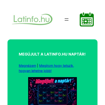
Ugrás
a
tartalomhoz
MEGÚJULT A LATINFO.HU NAPTÁR!
Megnézem
|
Megírom hogy tetszik,
hogyan lehetne jobb!