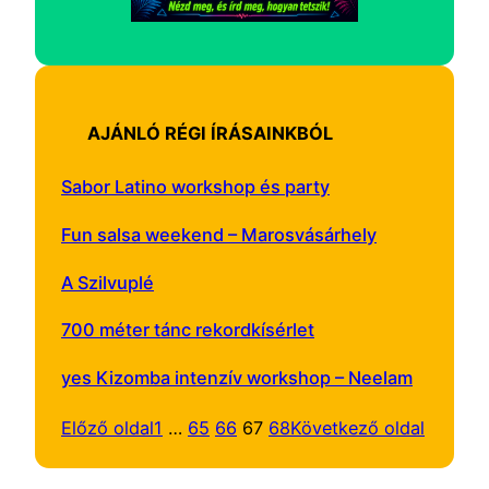
AJÁNLÓ RÉGI ÍRÁSAINKBÓL
Sabor Latino workshop és party
Fun salsa weekend – Marosvásárhely
A Szilvuplé
700 méter tánc rekordkísérlet
yes Kizomba intenzív workshop – Neelam
Előző oldal
1
…
65
66
67
68
Következő oldal